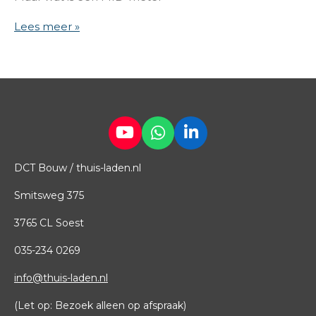
Lees meer »
Y
W
L
o
h
i
DCT Bouw / thuis-laden.nl
u
a
n
T
t
k
Smitsweg 375
u
s
e
b
A
d
3765 CL Soest
e
p
I
p
n
035
-
234 0269
info@thuis-laden.nl
(Let op: Bezoek alleen op afspraak)