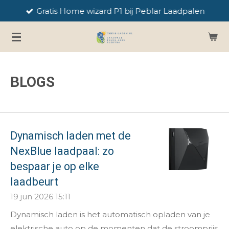
Gratis Home wizard P1 bij Peblar Laadpalen
Ga
direct
naar
de
hoofdinhoud
BLOGS
Dynamisch laden met de
NexBlue laadpaal: zo
bespaar je op elke
laadbeurt
19 jun 2026
15:11
Dynamisch laden is het automatisch opladen van je
elektrische auto op de momenten dat de stroomprijs