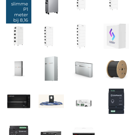
slimme
P1
meter
bij 8,16
kWh