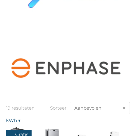
19 resultaten
Sorteer:
kWh
▾
Gratis