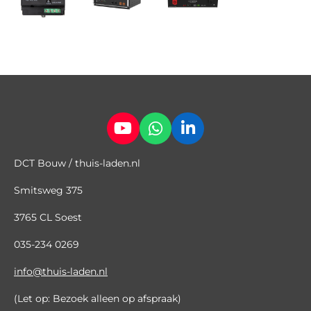
Y
W
L
o
h
i
DCT Bouw / thuis-laden.nl
u
a
n
T
t
k
Smitsweg 375
u
s
e
b
A
d
3765 CL Soest
e
p
I
p
n
035
-
234 0269
info@thuis-laden.nl
(Let op: Bezoek alleen op afspraak)