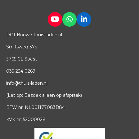
Y
W
L
o
h
i
DCT Bouw / thuis-laden.nl
u
a
n
T
t
k
Smitsweg 375
u
s
e
b
A
d
3765 CL Soest
e
p
I
p
n
035
-
234 0269
info@thuis-laden.nl
(Let op: Bezoek alleen op afspraak)
BTW nr: NL001177083B84
KVK nr: 52000028