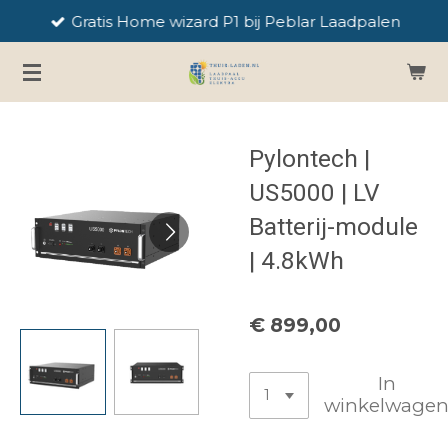
Gratis Home wizard P1 bij Peblar Laadpalen
Ga
direct
naar
de
hoofdinhoud
Pylontech |
US5000 | LV
Batterij-module
| 4.8kWh
€ 899,00
In
winkelwage