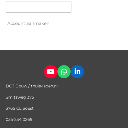
Account aanmaken
Y
W
L
o
h
i
DCT Bouw / thuis-laden.nl
u
a
n
T
t
k
Smitsweg 375
u
s
e
b
A
d
3765 CL Soest
e
p
I
p
n
035
-
234 0269