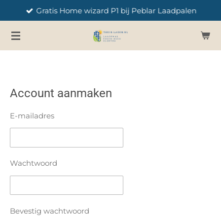
Gratis Home wizard P1 bij Peblar Laadpalen
Ga
direct
naar
de
hoofdinhoud
Account aanmaken
E-mailadres
Wachtwoord
Bevestig wachtwoord