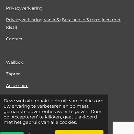
Privacyverklaring
Privacyverklaring van in3 (Betalaen in 3 termijnen met
Ideal)
Contact
Wallbox.
Zaptec
Accessoire
Thuis-accu
Deze website maakt gebruik van cookies om
uw ervaring te verbeteren en op maat
Meterkast
gemaakte advertenties weer te geven. Door
op ‘Accepteren’ te klikken, gaat u akkoord
Montage Service
met het gebruik van alle cookies.
© 2026 thuis-laden.nl