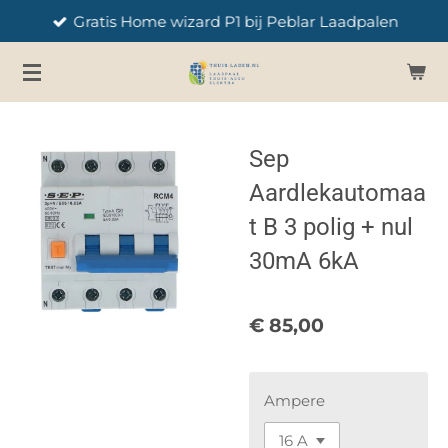
Gratis Home wizard P1 bij Peblar Laadpalen
Ga
direct
naar
de
hoofdinhoud
Sep
Aardlekautomaa
t B 3 polig + nul
30mA 6kA
€ 85,00
Ampere