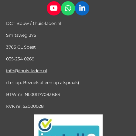
Y
W
L
o
h
i
DCT Bouw / thuis-laden.nl
u
a
n
T
t
k
Smitsweg 375
u
s
e
b
A
d
3765 CL Soest
e
p
I
p
n
035
-
234 0269
info@thuis-laden.nl
(Let op: Bezoek alleen op afspraak)
BTW nr: NL001177083B84
KVK nr: 52000028