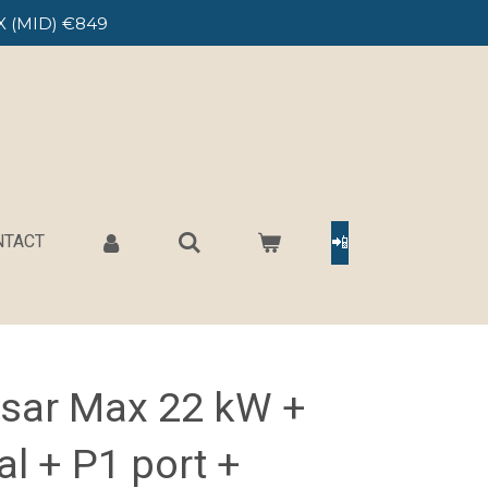
X (MID) €849
NTACT
📲
lsar Max 22 kW +
l + P1 port +