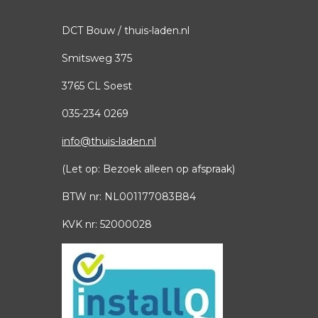
DCT Bouw / thuis-laden.nl
Smitsweg 375
3765 CL Soest
035
-
234 0269
info@thuis-laden.nl
(Let op: Bezoek alleen op afspraak)
BTW nr: NL001177083B84
KVK nr: 52000028