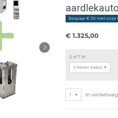
aardlekaut
Bespaar € 50 met onze
€ 1.325,00
5 of 7 M
In winkelwa