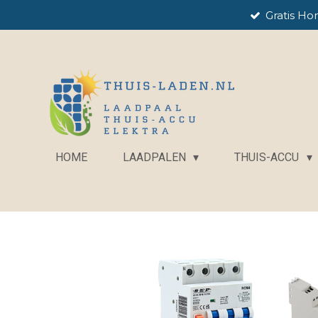
Gratis Ho
Ga
direct
naar
de
hoofdinhoud
HOME
LAADPALEN
THUIS-ACCU