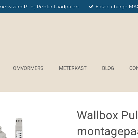
me wizard P1 bij Peblar Laadpalen
Easee charge MA
OMVORMERS
METERKAST
BLOG
CO
Wallbox Pu
montagepaa