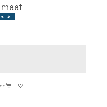
omaat
 bundel
gen