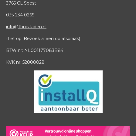
b
A
d
3765 CL Soest
e
p
I
p
n
035
-
234 0269
info@thuis-laden.nl
(Let op: Bezoek alleen op afspraak)
BTW nr: NL001177083B84
KVK nr: 52000028