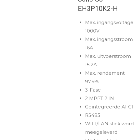
EH3P10K2-H
Max. ingangsvoltage
1000V
Max. ingangsstroom
16A
Max. uitvoerstroom
15.2A
Max. rendement
97.9%
3-Fase
2 MPPT 2 IN
Geïntegreerde AFCI
RS485
WIFI/LAN stick word
meegeleverd