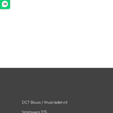
10
DCT Bouw / thuis-laden.nl
Smitsweg 375