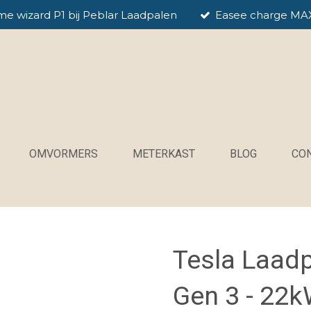
me wizard P1 bij Peblar Laadpalen
Easee charge MA
OMVORMERS
METERKAST
BLOG
CO
Tesla Laadp
Gen 3 - 22