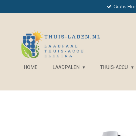
Gratis Ho
Ga
direct
naar
de
hoofdinhoud
HOME
LAADPALEN
THUIS-ACCU