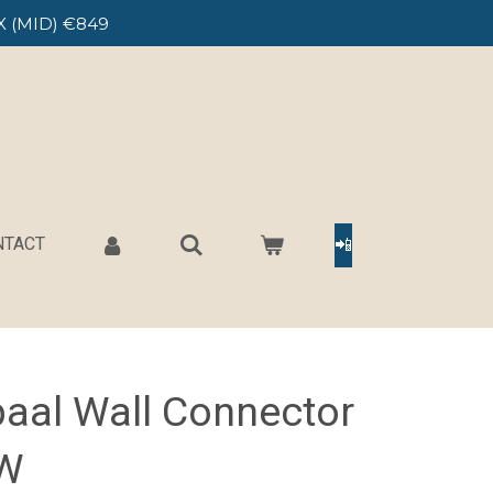
X (MID) €849
NTACT
📲
aal Wall Connector
kW