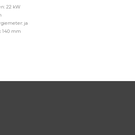
n: 22 kW
m
iemeter: ja
 x 140 mm