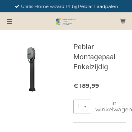
Gratis Home wizard P1 bij Peblar Laadpalen
Ga
direct
naar
de
hoofdinhoud
Peblar
Montagepaal
Enkelzijdig
€ 189,99
In
winkelwage