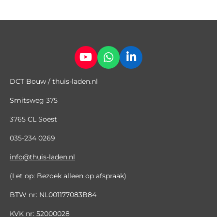
Y
W
L
o
h
i
DCT Bouw / thuis-laden.nl
u
a
n
T
t
k
Smitsweg 375
u
s
e
b
A
d
3765 CL Soest
e
p
I
p
n
035
-
234 0269
info@thuis-laden.nl
(Let op: Bezoek alleen op afspraak)
BTW nr: NL001177083B84
KVK nr: 52000028