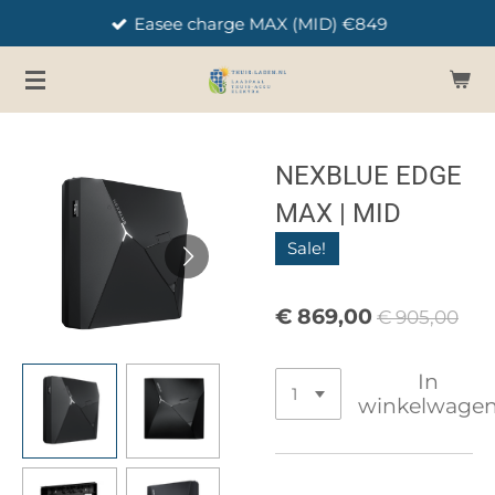
Easee charge MAX (MID) €849
Ga
direct
naar
de
hoofdinhoud
NEXBLUE EDGE
MAX | MID
Sale!
€ 869,00
€ 905,00
In
winkelwage