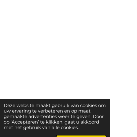
Deze website maakt gebruik van cookies om
uw ervaring te verbeteren en op maat
gemaakte advertenties weer te geven. Door
op ‘Accepteren’ te klikken, gaat u akkoord
met het gebruik van alle cookies.