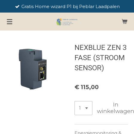
Gratis Home wizard P1 bij Peblar Laadpalen
Ga
direct
naar
de
hoofdinhoud
NEXBLUE ZEN 3
FASE (STROOM
SENSOR)
€ 115,00
In
winkelwage
Energiemonitoring &