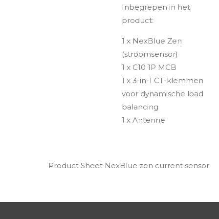
Inbegrepen in het
product:
1 x NexBlue Zen
(stroomsensor)
1 x C10 1P MCB
1 x 3-in-1 CT-klemmen
voor dynamische load
balancing
1 x Antenne
Product Sheet NexBlue zen current sensor