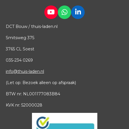
Y
W
L
o
h
i
DCT Bouw / thuis-laden.nl
u
a
n
T
t
k
Smitsweg 375
u
s
e
b
A
d
3765 CL Soest
e
p
I
p
n
035
-
234 0269
info@thuis-laden.nl
(Let op: Bezoek alleen op afspraak)
BTW nr: NL001177083B84
KVK nr: 52000028